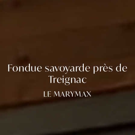
Fondue savoyarde près de
Treignac
LE MARYMAX