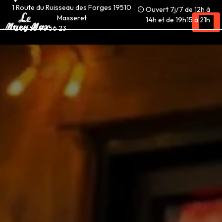
Panneau de gestion des cookies
1 Route du Ruisseau des Forges 19510
Ouvert 7j/7 de 12h à
Masseret
14h et de 19h15 à 21h
05 55 98 56 23