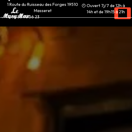
Panneau de gestion des cookies
1 Route du Ruisseau des Forges 19510
Ouvert 7j/7 de 12h à
Masseret
14h et de 19h15 à 21h
05 55 98 56 23