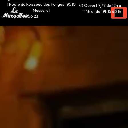
Panneau de gestion des cookies
1 Route du Ruisseau des Forges 19510
Ouvert 7j/7 de 12h à
Masseret
14h et de 19h15 à 21h
05 55 98 56 23